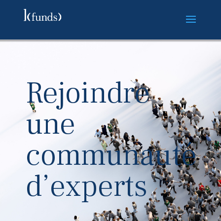
Rejoindre
une
communauté
d’experts