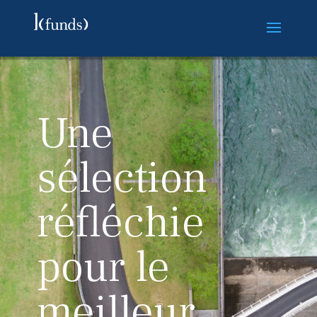
Une
sélection
réfléchie
pour le
meilleur